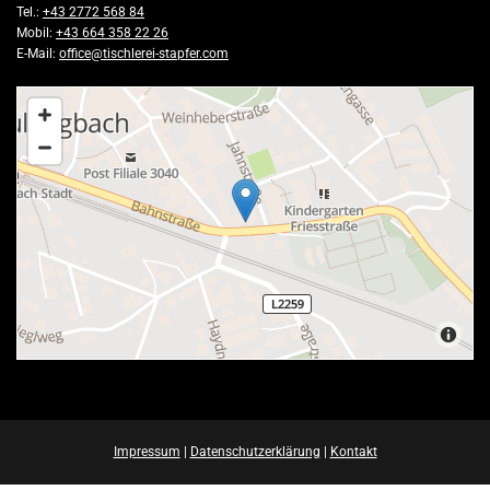
Tel.:
+43 2772 568 84
Mobil:
+43 664 358 22 26
E-Mail:
office@tischlerei-stapfer.com
Impressum
|
Datenschutzerklärung
|
Kontakt