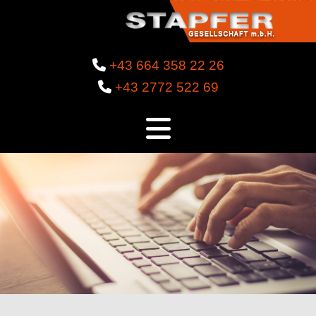

+43 664 358 22 26

+43 2772 522 69