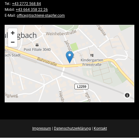
Tel.:
+43 2772 568 84
Mobil:
+43 664 358 22 26
E-Mail:
office@tischlerei-stapfer.com
Impressum
|
Datenschutzerklärung
|
Kontakt